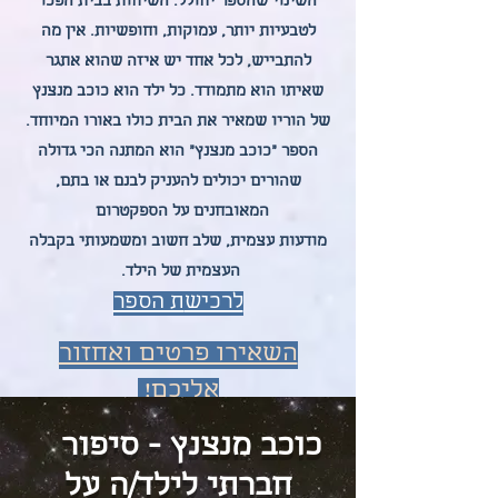
השינוי שהספר
יחולל. השיחות בבית הפכו
לטבעיות יותר, עמוקות, וחופשיות. אין מה
להתבייש, לכל אחד יש איזה שהוא אתגר
שאיתו הוא מתמודד. כל ילד הוא כוכב מנצנץ
של הוריו שמאיר את הבית כולו באורו המיוחד.
הספר "כוכב מנצנץ" הוא המתנה הכי גדולה
שהורים יכולים להעניק לבנם או בתם,
המאובחנים על הספקטרום
מודעות עצמית,
שלב חשוב ומשמעות
י בקבלה
העצמית של הילד.
לרכיש
ת הספר
השאירו פרטים ואחזור
אליכם!
כוכב מנצנץ - סיפור
חברתי לילד/ה על