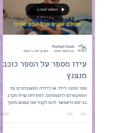
אז בואו נדבר על הפיל שבחדר איך אני אוהבת
פילים ... למה צריך לספר לילד על האוטיזם
שלו ? מה זה נותן? למה לתמלל את זה? למה
להפיל עליו את...
Load video
Racheli Duek
10 בדצמ׳ 2020
זמן קריאה 1 דקות
עידו מספר על הספר כוכב