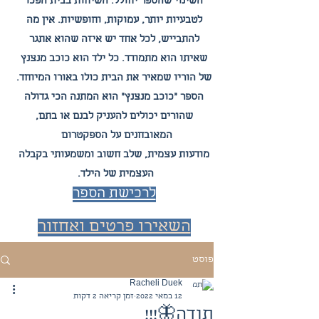
השינוי שהספר
יחולל. השיחות בבית הפכו
לטבעיות יותר, עמוקות, וחופשיות. אין מה
להתבייש, לכל אחד יש איזה שהוא אתגר
שאיתו הוא מתמודד. כל ילד הוא כוכב מנצנץ
של הוריו שמאיר את הבית כולו באורו המיוחד.
הספר "כוכב מנצנץ" הוא המתנה הכי גדולה
שהורים יכולים להעניק לבנם או בתם,
המאובחנים על הספקטרום
מודעות עצמית,
שלב חשוב ומשמעות
י בקבלה
העצמית של הילד.
לרכיש
ת הספר
השאירו פרטים ואחזור
אליכם!
פוסט
Racheli Duek
12 במאי 2022
זמן קריאה 2 דקות
תודה🦋!!!