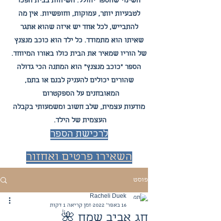
השינוי שהספר
יחולל. השיחות בבית הפכו
לטבעיות יותר, עמוקות, וחופשיות. אין מה
להתבייש, לכל אחד יש איזה שהוא אתגר
שאיתו הוא מתמודד. כל ילד הוא כוכב מנצנץ
של הוריו שמאיר את הבית כולו באורו המיוחד.
הספר "כוכב מנצנץ" הוא המתנה הכי גדולה
שהורים יכולים להעניק לבנם או בתם,
המאובחנים על הספקטרום
מודעות עצמית,
שלב חשוב ומשמעות
י בקבלה
העצמית של הילד.
לרכיש
ת הספר
השאירו פרטים ואחזור
אליכם!
פוסט
Racheli Duek
16 באפר׳ 2022
זמן קריאה 1 דקות
חג אביב שמח 🌺